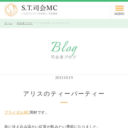
03-5766-9066
TEL.
受付時間 10時～19時 / 定休日 火曜日
MENU
ホーム
司会者ブログ
アリスのティーパーティー
Blog
司会者ブログ
2013.10.19
アリスのティーパーティー
ブライダルMC
岡村です。
急に冷え込み温かい紅茶が飲みたい季節になりました。