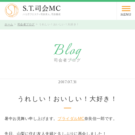
03-5766-9066
TEL.
受付時間 10時～19時 / 定休日 火曜日
MENU
ホーム
司会者ブログ
うれしい！おいしい！大好き！
Blog
司会者ブログ
2017.07.31
うれしい！おいしい！大好き！
暑中お見舞い申し上げます。
ブライダルMC
奈良信一郎です。
先日、山梨に住む友人夫婦と久しぶりに再会しました！