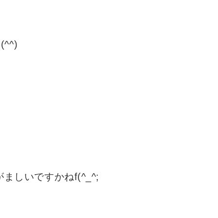
^^)
しいですかねf(^_^;