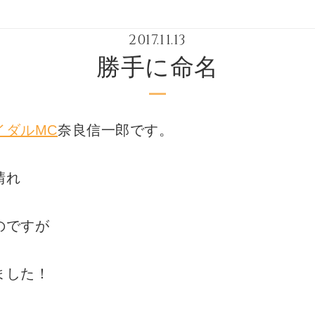
2017.11.13
勝手に命名
イダルMC
奈良信一郎です。
晴れ
のですが
ました！