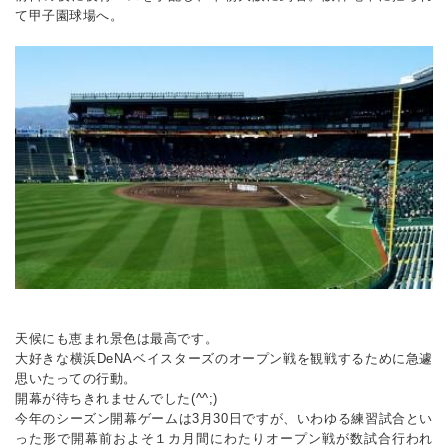
て甲子園球場へ。
天候にも恵まれ景色は最高です。
大好きな横浜DeNAベイスターズのオープン戦を観戦するために急遽
思いたっての行動。
開幕が待ちきれませんでした(^^;)
今年のシーズン開幕ゲームは3月30日ですが、いわゆる練習試合とい
った形で開幕前およそ１カ月間にわたりオープン戦が数試合行われ