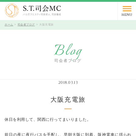
03-5766-9066
TEL.
受付時間 10時～19時 / 定休日 火曜日
MENU
ホーム
司会者ブログ
大阪充電旅
Blog
司会者ブログ
2018.03.13
大阪充電旅
休日を利用して、関西に行ってまいりました。
前日の夜に夜行バスを手配し、早朝大阪に到着。阪神電車に揺られ