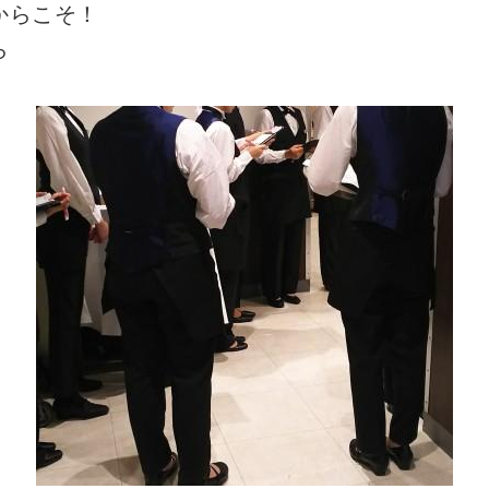
からこそ！
ら