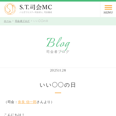
03-5766-9066
TEL.
受付時間 10時～19時 / 定休日 火曜日
MENU
ホーム
司会者ブログ
いい◯◯の日
Blog
司会者ブログ
2025.11.28
いい◯◯の日
（司会：
奈良 信一郎
さんより）
こんにちは！