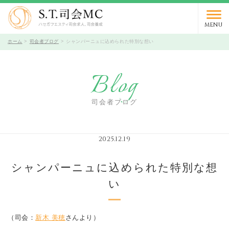
03-5766-9066
TEL.
受付時間 10時～19時 / 定休日 火曜日
MENU
ホーム
司会者ブログ
シャンパーニュに込められた特別な想い
Blog
司会者ブログ
2025.12.19
シャンパーニュに込められた特別な想
い
（司会：
新木 美穂
さんより）