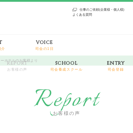
仕事のご依頼(企業様・個人様)
よくある質問
T
VOICE
紹介
司会の1日
アリーホテルのお客様より
REPORT
SCHOOL
ENTRY
お客様の声
司会養成スクール
司会登録
Report
お客様の声