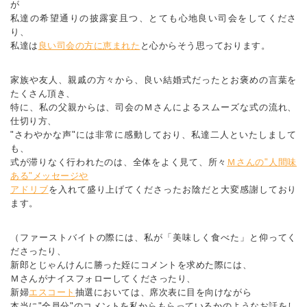
が
私達の希望通りの披露宴且つ、とても心地良い司会をしてくださ
り、
私達は
良い司会の方に恵まれた
と心からそう思っております。
家族や友人、親戚の方々から、良い結婚式だったとお褒めの言葉を
たくさん頂き、
特に、私の父親からは、司会のＭさんによるスムーズな式の流れ、
仕切り方、
"さわやかな声"には非常に感動しており、私達二人といたしまして
も、
式が滞りなく行われたのは、全体をよく見て、所々
Ｍさんの"人間味
ある"メッセージや
アドリブ
を入れて盛り上げてくださったお陰だと大変感謝しており
ます。
（ファーストバイトの際には、私が「美味しく食べた」と仰ってく
ださったり、
新郎とじゃんけんに勝った姪にコメントを求めた際には、
Ｍさんがナイスフォローしてくださったり、
新婦
エスコート
抽選においては、席次表に目を向けながら
本当に"全員分"のコメントを私からもらっているかのようなお話をし