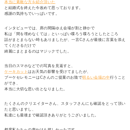
本当に素敵な方を紹介頂いた
と結婚式を終えた今改めて思っております。
感謝の気持ちでいっぱいです。
インタビューでは、席の間隔ゆえ会場が割と静かで
私は「間を埋めなくては」といっぱい喋ろう喋ろうとしたところ
話がまとまらない時もありましたが、一言Cさんが最後に言葉を添え
てくださるだけで
綺麗にまとまるのはマジックでした。
当日のスマホなどでの写真を見返すと、
ケーキカット
はお天気の影響を受けてましたが、
ブーケセレモニーはCさんのご提案のお陰で
明るい会場の中
行うこと
ができ、
本当に大切な思い出となりました。
たくさんのクリエイターさん、スタッフさんにも確認をとって頂い
たと思いますし、
私達にも最後まで確認頂きありがとうございました。
都度私たちへの声かけも嬉しかったです。