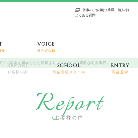
仕事のご依頼(企業様・個人様)
よくある質問
T
VOICE
紹介
司会の1日
ル東京で司会を担当したお客様より『スムーズで素敵な司会進行』
REPORT
SCHOOL
ENTRY
お客様の声
司会養成スクール
司会登録
Report
お客様の声