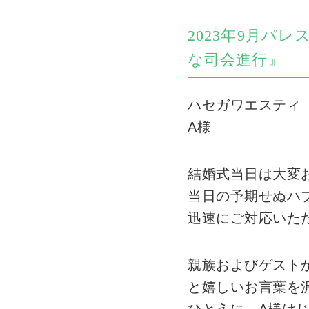
2023年9月
な司会進行』
ハセガワエスティ
A様
結婚式当日は大変
当日の予期せぬハ
迅速にご対応いた
親族およびゲスト
と嬉しいお言葉を