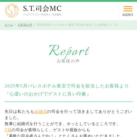
03-5766-9066
TEL.
受付時間 10時～19時 / 定休日 火曜日
MENU
ホーム
お客様の声
2025年5月パレスホテル東京で司会を担当したお客様より『心遣いのおかげでゲストに良い印象』
Report
お客様の声
2025年5月パレスホテル東京で司会を担当したお客様より
『心遣いのおかげでゲストに良い印象』
先日は私たちも
結婚式
の司会を行って頂きましてありがとうござい
ました。
無事に結婚式を行うことができ、ホッとしているところです。
Y様
の司会が素晴らしく、ゲストや親族からも
『素敵な司会者さんだね！』とたくさんお褒めいただきました。