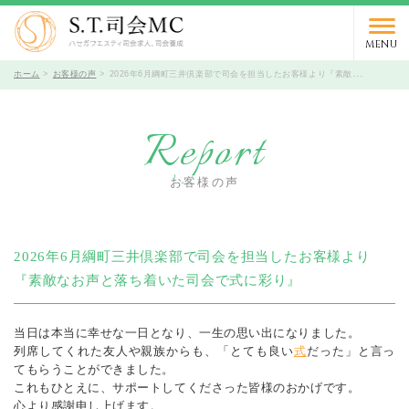
03-5766-9066
TEL.
受付時間 10時～19時 / 定休日 火曜日
MENU
ホーム
お客様の声
2026年6月綱町三井倶楽部で司会を担当したお客様より『素敵なお声と落ち着いた司会で式に彩り』
Report
お客様の声
2026年6月綱町三井倶楽部で司会を担当したお客様より
『素敵なお声と落ち着いた司会で式に彩り』
当日は本当に幸せな一日となり、一生の思い出になりました。
列席してくれた友人や親族からも、「とても良い
式
だった」と言っ
てもらうことができました。
これもひとえに、サポートしてくださった皆様のおかげです。
心より感謝申し上げます。