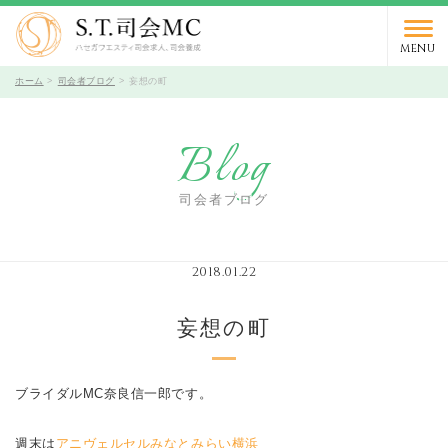
03-5766-9066
TEL.
受付時間 10時～19時 / 定休日 火曜日
MENU
ホーム
司会者ブログ
妄想の町
Blog
司会者ブログ
2018.01.22
妄想の町
ブライダルMC奈良信一郎です。
週末は
アニヴェルセルみなとみらい横浜