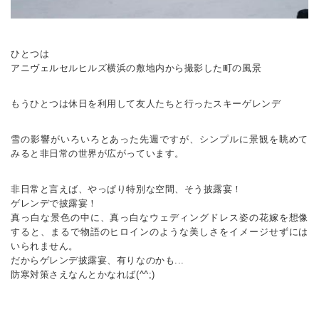
ひとつは
アニヴェルセルヒルズ横浜の敷地内から撮影した町の風景
もうひとつは休日を利用して友人たちと行ったスキーゲレンデ
雪の影響がいろいろとあった先週ですが、シンプルに景観を眺めて
みると非日常の世界が広がっています。
非日常と言えば、やっぱり特別な空間、そう披露宴！
ゲレンデで披露宴！
真っ白な景色の中に、真っ白なウェディングドレス姿の花嫁を想像
すると、まるで物語のヒロインのような美しさをイメージせずには
いられません。
だからゲレンデ披露宴、有りなのかも...
防寒対策さえなんとかなれば(^^;)