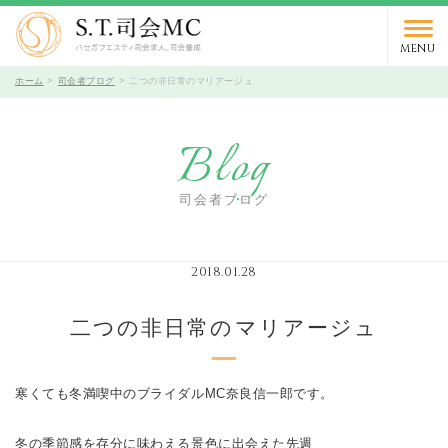
03-5766-9066
TEL.
受付時間 10時～19時 / 定休日 火曜日
MENU
ホーム
司会者ブログ
二つの非日常のマリアージュ
Blog
司会者ブログ
2018.01.28
二つの非日常のマリアージュ
寒くても冬満喫中のブライダルMC奈良信一郎です。
冬の季節感を存分に味わえる景色に出会えた先週