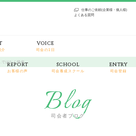
仕事のご依頼(企業様・個人様)
よくある質問
T
VOICE
紹介
司会の1日
..ではなく帰省
REPORT
SCHOOL
ENTRY
お客様の声
司会養成スクール
司会登録
Blog
司会者ブログ