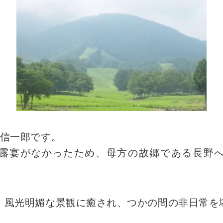
良信一郎です。
露宴がなかったため、母方の故郷である長野
、風光明媚な景観に癒され、つかの間の非日常を