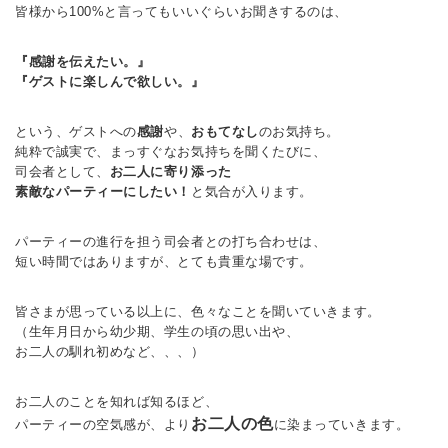
皆様から100%と言ってもいいぐらいお聞きするのは、
『感謝を伝えたい。』
『ゲストに楽しんで欲しい。』
という、ゲストへの
感謝
や、
おもてなし
のお気持ち。
純粋で誠実で、まっすぐなお気持ちを聞くたびに、
司会者として、
お二人に寄り添った
素敵なパーティーにしたい！
と気合が入ります。
パーティーの進行を担う司会者との打ち合わせは、
短い時間ではありますが、とても貴重な場です。
皆さまが思っている以上に、色々なことを聞いていきます。
（生年月日から幼少期、学生の頃の思い出や、
お二人の馴れ初めなど、、、）
お二人のことを知れば知るほど、
お二人の色
パーティーの空気感が、より
に染まっていきます。