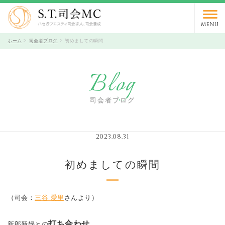
03-5766-9066
TEL.
受付時間 10時～19時 / 定休日 火曜日
MENU
ホーム
司会者ブログ
初めましての瞬間
Blog
司会者ブログ
2023.08.31
初めましての瞬間
（司会：
三谷 愛里
さんより）
打ち合わせ
新郎新婦との
。