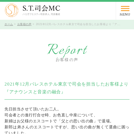
03-5766-9066
TEL.
受付時間 10時～19時 / 定休日 火曜日
MENU
ホーム
お客様の声
2021年12月パレスホテル東京で司会を担当したお客様より『アナウンスと音楽の融合』
Report
お客様の声
2021年12月パレスホテル東京で司会を担当したお客様より
『アナウンスと音楽の融合』
先日担当させて頂いたお二人。
司会者との進行打合せ時、お色直し中座について、
新婦はお父様のエスコートで「父との思い出の曲」で退場。
新郎は弟さんのエスコートですが、思い出の曲が無くて選曲に困っ
ていました。