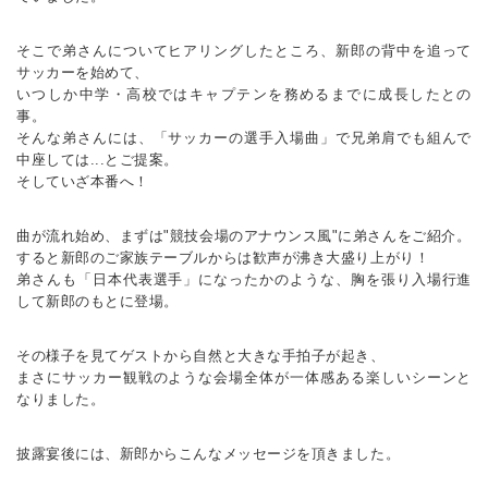
そこで弟さんについてヒアリングしたところ、新郎の背中を追って
サッカーを始めて、
いつしか中学・高校ではキャプテンを務めるまでに成長したとの
事。
そんな弟さんには、「サッカーの選手入場曲」で兄弟肩でも組んで
中座しては...とご提案。
そしていざ本番へ！
曲が流れ始め、まずは"競技会場のアナウンス風"に弟さんをご紹介。
すると新郎のご家族テーブルからは歓声が沸き大盛り上がり！
弟さんも「日本代表選手」になったかのような、胸を張り入場行進
して新郎のもとに登場。
その様子を見てゲストから自然と大きな手拍子が起き、
まさにサッカー観戦のような会場全体が一体感ある楽しいシーンと
なりました。
披露宴後には、新郎からこんなメッセージを頂きました。